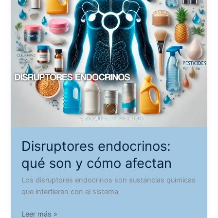
Disruptores endocrinos:
qué son y cómo afectan
Los disruptores endocrinos son sustancias químicas
que interfieren con el sistema
Disruptores
Leer más »