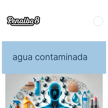
Ir
al
contenido
agua contaminada