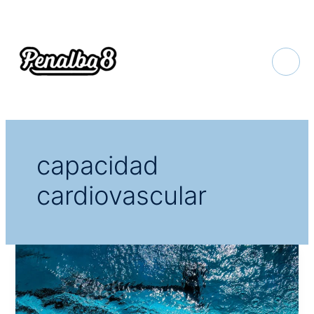
Ir
al
contenido
capacidad
cardiovascular