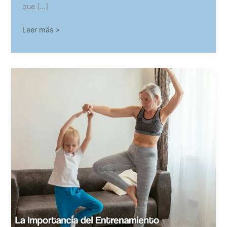
que […]
Hidroterapia
Leer más »
y
Entrenamiento
en
Agua