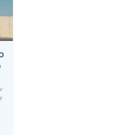
o
o
ar
y