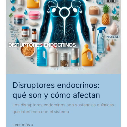
Disruptores endocrinos:
qué son y cómo afectan
Los disruptores endocrinos son sustancias químicas
que interfieren con el sistema
Disruptores
Leer más »