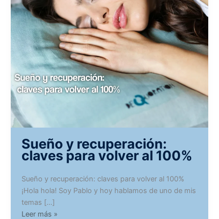
Sueño y recuperación:
claves para volver al 100%
Sueño y recuperación: claves para volver al 100%
¡Hola hola! Soy Pablo y hoy hablamos de uno de mis
temas […]
Sueño
Leer más »